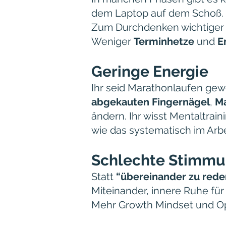
dem Laptop auf dem Schoß. Fa
Zum Durchdenken wichtiger 
Weniger
Terminhetze
und
E
Geringe Energie
Ihr seid Marathonlaufen gewo
abgekauten Fingernägel
,
Ma
ändern. Ihr wisst Mentaltrain
wie das systematisch im Arbei
Schlechte Stimm
Statt
“übereinander zu rede
Miteinander, innere Ruhe für
Mehr Growth Mindset und O