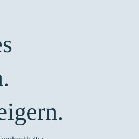
es
.
igern.