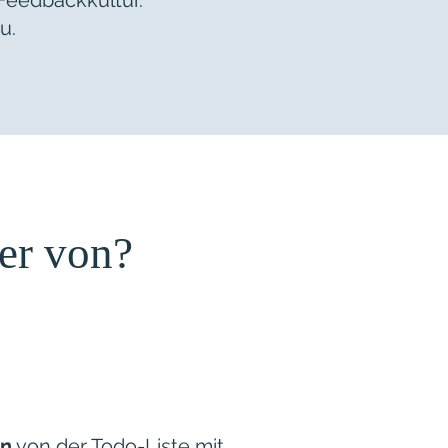
Feedbackkultur.
u.
ier von?
en
von der Todo-Liste mit