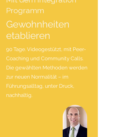
Programm
Gewohnheiten
etablieren
90 Tage. Videogestützt, mit Peer-
Coaching und Community Calls.
Die gewählten Methoden werden
zur neuen Normalität – im
Führungsalltag, unter Druck,
nachhaltig.